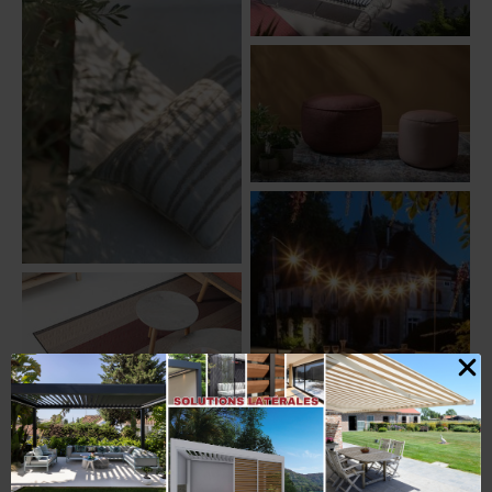
Poufs Olaf et Otto | Vincent
Coussins White Stripes |
Sheppard
Ethnicraft
Guirlande Light My Table |
Tapis Toundra | Vincent
Vincent Sheppard
Sheppard