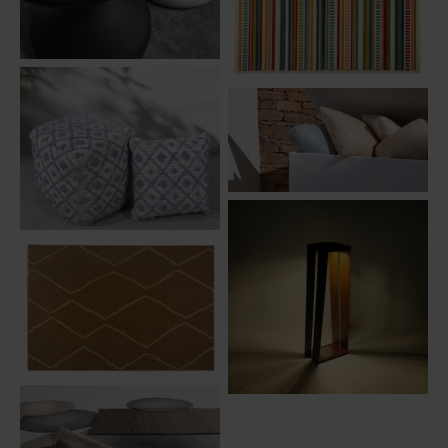
Tapis Nazca | Idaho
Coussins Saint Tropez |
Pouf et Coussin Cartola | La
Sifas
Sélection Ehia
Lanterne solaire Skaal | Les
Tapis Meknes | Idaho
Jardins