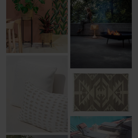
Cache Pot Vivi | Vincent
Sheppard
Fire Bowl | Gloster
Coussins White Boucle |
Tapis Azteque Beige | Idaho
Ethnicraft
Coussin bain de soleil |
Sifas