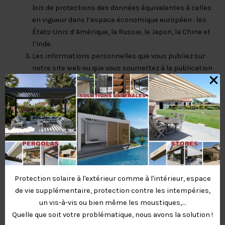
lois de protections des données équivalentes à celles
en vigueur dans l’espace économique européen : les
États-Unis d’Amérique, la Russie, le Japon, la Chine et
l’Inde.
Les informations personnelles que vous publiez sur
notre site web ou que vous soumettez à la publication
peuvent être disponibles, via internet, dans le monde
entier. Nous ne pouvons empêcher l’utilisation, bonne
ou mauvaise, de ces informations par des tiers.
Vous acceptez expressément le transfert
d’informations personnelles décrit dans cette
Section F.
F. Conservation de vos informations personnelles
Protection solaire à l'extérieur comme à l'intérieur, espace
Cette Section G détaille nos politiques de
de vie supplémentaire, protection contre les intempéries,
conservation des données et nos procédures,
un vis-à-vis ou bien même les moustiques,…
conçues pour nous aider à nous conformer à nos
Quelle que soit votre problématique, nous avons la solution !
obligations légales concernant la conservation et la